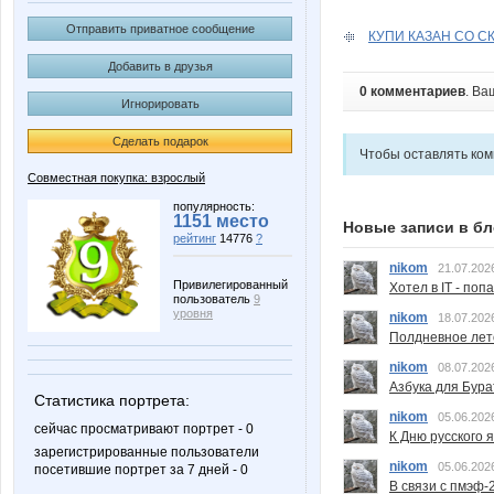
Отправить приватное сообщение
КУПИ КАЗАН СО СК
Добавить в друзья
0 комментариев
. Ва
Игнорировать
Сделать подарок
Чтобы оставлять ко
Совместная покупка: взрослый
популярность:
1151 место
Новые записи в бл
рейтинг
14776
?
nikom
21.07.202
Привилегированный
Хотел в IT - поп
пользователь
9
уровня
nikom
18.07.202
Полдневное лет
nikom
08.07.202
Азбука для Бура
Статистика портрета:
nikom
05.06.202
сейчас просматривают портрет - 0
К Дню русского 
зарегистрированные пользователи
nikom
05.06.202
посетившие портрет за 7 дней - 0
В связи с пмэф-