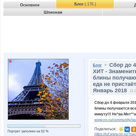
Блог
( 176 )
Основное
Шпионаж
Сбор до 
>
Блог
ХИТ - Знаменит
блины получают
еда не пристаёт
Январь 2018
11.
Сбор до 4 февраля 20
блины получаются всег
минуту!!! Не*ва-Мет**
www.nn.ru/community/sp/s
Поделиться:
Портрет заполнен на 52 %
https://juf.www.nn.ru/?p