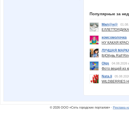
Популярные за не
Мил@н@
01.08
ЕЛЛЕТТО!!!ДИК
комсомолочка
НУ КАКАЯ КРАСОТ
ЛУЧШАЯ МАРК
[b]Обувь Ralf Ri
Olgs
04.08.2026 
Фото вещей из ки
Nata.li
05.08.202
WILDBERRIES Н
© 2026 ООО «Сеть городских порталов» ·
Реклама н