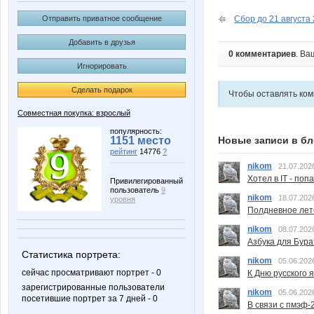
Сбор до 21 августа 2
Отправить приватное сообщение
Добавить в друзья
0 комментариев
. Ва
Игнорировать
Сделать подарок
Чтобы оставлять ко
Совместная покупка: взрослый
популярность:
Новые записи в бл
1151 место
рейтинг
14776
?
nikom
21.07.202
Хотел в IT - поп
Привилегированный
пользователь
9
nikom
18.07.202
уровня
Полдневное лет
nikom
08.07.202
Азбука для Бура
Статистика портрета:
nikom
05.06.202
сейчас просматривают портрет - 0
К Дню русского 
зарегистрированные пользователи
nikom
05.06.202
посетившие портрет за 7 дней - 0
В связи с пмэф-