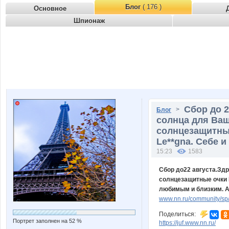
Блог
( 176 )
Основное
Шпионаж
Сбор до 2
>
Блог
солнца для Ва
солнцезащитные
Le**gna. Себе 
15:23
1583
Сбор до22 августа.Здр
солнцезащитные очки P
любимым и близким. А
www.nn.ru/community/sp/m
Поделиться:
Портрет заполнен на 52 %
https://juf.www.nn.ru/