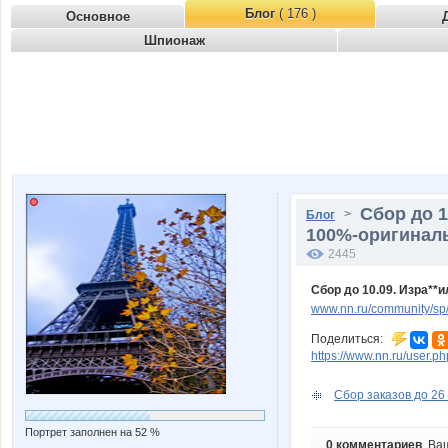
Блог
( 176 )
Основное
Шпионаж
Сбор до 1
>
Блог
100%-оригиналь
2445
Сбор до 10.09. Изра**
www.nn.ru/community/sp
Поделиться:
https://www.nn.ru/user.
Сбор заказов до 26 
Портрет заполнен на 52 %
0 комментариев
. Ва