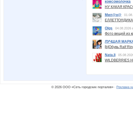
комсомолочка
НУ КАКАЯ КРАСОТ
Мил@н@
01.08
ЕЛЛЕТТО!!!ДИК
Olgs
04.08.2026 
Фото вещей из ки
ЛУЧШАЯ МАРК
[b]Обувь Ralf Ri
Nata.li
05.08.202
WILDBERRIES Н
© 2026 ООО «Сеть городских порталов» ·
Реклама н