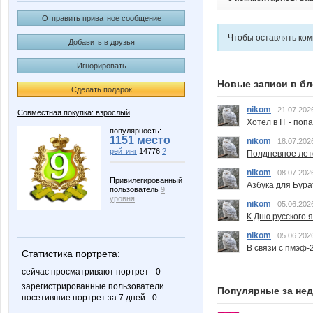
Отправить приватное сообщение
Чтобы оставлять ко
Добавить в друзья
Игнорировать
Новые записи в бл
Сделать подарок
nikom
21.07.202
Совместная покупка: взрослый
Хотел в IT - поп
популярность:
1151 место
nikom
18.07.202
рейтинг
14776
?
Полдневное лет
nikom
08.07.202
Привилегированный
Азбука для Бура
пользователь
9
уровня
nikom
05.06.202
К Дню русского 
nikom
05.06.202
В связи с пмэф-
Статистика портрета:
сейчас просматривают портрет - 0
зарегистрированные пользователи
Популярные за не
посетившие портрет за 7 дней - 0