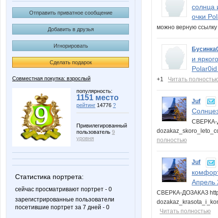
солнца 
Отправить приватное сообщение
очки Po
можно верную ссылк
Добавить в друзья
Игнорировать
Бусинка
и ярког
Сделать подарок
Polar0i
Совместная покупка: взрослый
+1
Читать полность
популярность:
1151 место
Juf
рейтинг
14776
?
Cолнцез
СВЕРКА-Д
Привилегированный
dozakaz_skoro_leto_c
пользователь
9
уровня
полностью
Juf
комфорт
Статистика портрета:
Апрель 
сейчас просматривают портрет - 0
СВЕРКА-ДОЗАКАЗ http:
зарегистрированные пользователи
dozakaz_krasota_i_ko
посетившие портрет за 7 дней - 0
Читать полностью