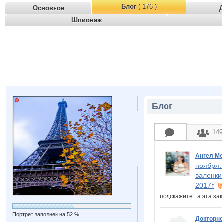
Блог
( 176 )
Основное
Шпионаж
Блог
14
Ангел М
ноября.
валенки
2017г
подскажите . а эта з
Портрет заполнен на 52 %
Докторн